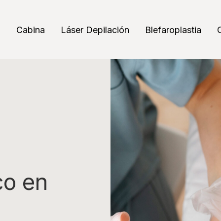
a
Cabina
Láser Depilación
Blefaroplastia
co en