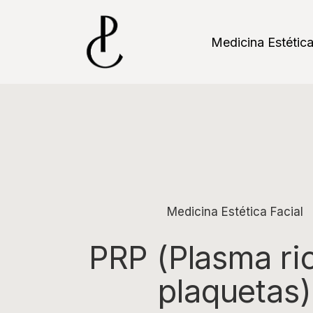
Skip
to
main
Medicina Estétic
content
Medicina Estética Facial
PRP (Plasma ri
plaquetas)