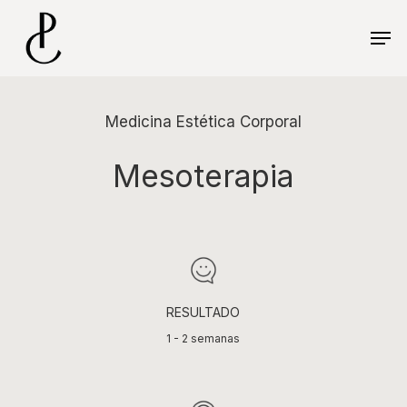
Skip
Menu
to
Men
main
content
Medicina Estética Corporal
Mesoterapia
RESULTADO
1 - 2 semanas