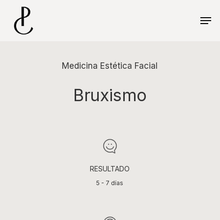
Skip
Menu
to
Men
main
content
Medicina Estética Facial
Bruxismo
RESULTADO
5 - 7 días