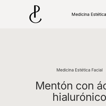
Skip
to
main
Medicina Estétic
content
Medicina Estética Facial
Mentón con á
hialurónic