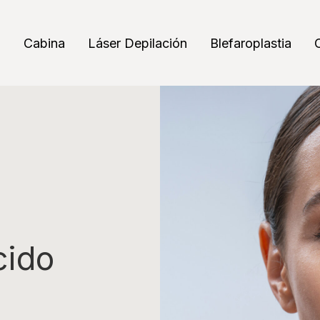
a
Cabina
Láser Depilación
Blefaroplastia
cido
o