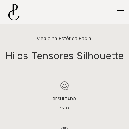
Skip
Menu
to
Men
main
content
Medicina Estética Facial
Hilos Tensores Silhouette
RESULTADO
7 días