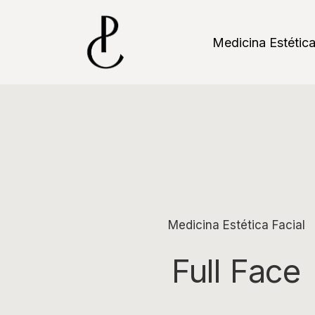
Skip
to
main
Medicina Estétic
content
Medicina Estética Facial
Full Face