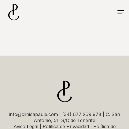
Skip
Menu
to
Men
main
content
info@clinicapaule.com | (34) 677 269 978 | C. San
Antonio, 51. S/C de Tenerife
Aviso Legal | Política de Privacidad | Política de