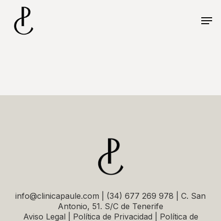
Skip
Menu
to
Men
main
content
info@clinicapaule.com | (34) 677 269 978 | C. San
Antonio, 51. S/C de Tenerife
Aviso Legal | Política de Privacidad | Política de