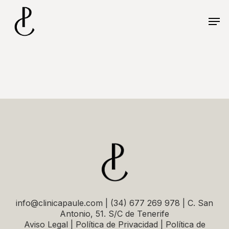
Skip
Menu
to
Men
main
content
info@clinicapaule.com | (34) 677 269 978 | C. San
Antonio, 51. S/C de Tenerife
Aviso Legal | Política de Privacidad | Política de